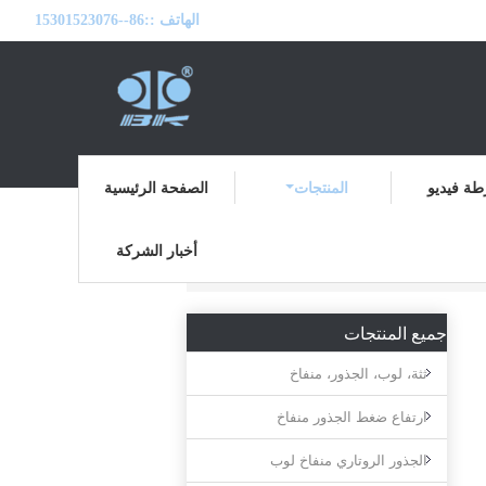
الهاتف ::
86--15301523076
ة فيديو
المنتجات
الصفحة الرئيسية
أخبار الشركة
المنتجات
منزل
جميع المنتجات
ثثة، لوب، الجذور، منفاخ
ارتفاع ضغط الجذور منفاخ
الجذور الروتاري منفاخ لوب