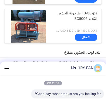
10-80kpa طاحونة الجذور
الثلاثة BC5006
USD 1400- USD 1800 MOQ:1 مجموعة
الاتصال
ثثة، لوب، الجذور، منفاخ
ضغط التفريغ 80 كيلو باسكال الجذور منفاخ الهواء الحديد الزهر 3 الفص
الروتاري 40 م 3 / دقيقة
Ms. JOY FAN
10" 80kpa 71.52m3/Min 132kw حديد صب ثلاثة أجزاء الجذور
المنفخة
11:36 PM
DN200 مبرد بالماء منفاخ ذو ثلاث جذر ضغط أقصى 100KPA
Good day, what product are you looking for?
فئات شعبية
جميع