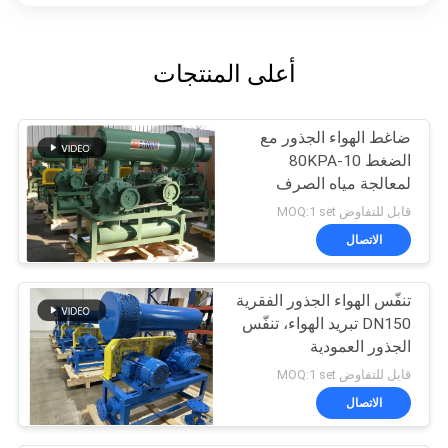
أعلى المنتجات
ضاغط الهواء الجذور مع
الضغط 10-80KPA
لمعالجة مياه الصرف
الصحي
قابل للتفاوض MOQ:1 set
الاتصال
تنفّس الهواء الجذور الفقرية
DN150 تبريد الهواء، تنفّس
الجذور العمودية
قابل للتفاوض MOQ:1 set
الاتصال