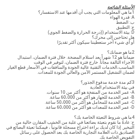
الأسئلة الشائعة
1ما هي المعلومات التي يجب أن أقدمها عند الاستفسار؟
A: قدرة الهواء
ب: الضغط
ج: التطبيق
D: بيئة الاستخدام ((درجة الحرارة والضغط الجوي)
هل تحتاجين إلى محرك؟
أو أي شيء آخر ستعطيننا سيكون أكثر تقديرًا
2ما هو ضمانك؟
ضماننا هو 12 شهراً بعد استلام المضخة. خلال فترة الضمان، استبدال
الأجزاء التالفة مجاناً. خارج فترة الضمان، لتوفير في الوقت
المناسب،الخدمات التقنية عالية الجودة والمنافقات في الأسعار قطع الغيار
لضمان التشغيل المستمر الآمن والعالي الجودة للمعدات.
3كم مدة خدمة مدفوع الجذور؟
في بيئة الاستخدام العادية
A- عمر الخدمة من المنفخة هو أكثر من 10 سنوات.
B- عمر الخدمة للجهاز هو أكثر من 60،000 ساعة.
C- عمر الخدمة للمحامل هو أكثر من 50،000 ساعة.
D- عمر الخدمة للمعدات هو أكثر من 60،000 ساعة.
4ما هي شروط التعبئة الخاصة بك؟
ج: عادةً ما نقوم بتعبئة بضائعنا في علبة من الخشب المقارن خالية من
التبخير. إذا كان لديك براءة اختراع مسجلة قانونياً ، فيمكننا تعبئة البضائع في
الصناديق ذات العلامة التجارية الخاصة بك بعد الحصول على رسائل
التفويض الخاصة بك.