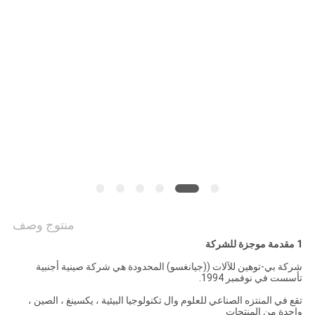
NEWS
خريطة
الموقع
PRIVACY
POLICY
منتوج وصف
1 مقدمة موجزة للشركة
شركة بي-توهين للآلات ((جيانغسو) المحدودة هي شركة صينية أجنبية
تأسست في نوفمبر 1994.
تقع في المنتزه الصناعي للعلوم وال تكنولوجيا البيئية ، يكسينغ ، الصين ،
واحدة من المنتجات