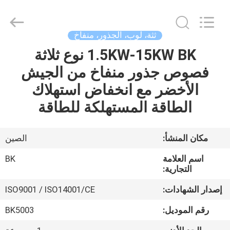
B-
Tohin
Machine
(Jiangsu)
Co.,
ثثة، لوب، الجذور، منفاخ
Ltd..
All
Rights
1.5KW-15KW BK نوع ثلاثة
الصفحة
Reserved.
فصوص جذور منفاخ من الجيش
الرئيسية
الأخضر مع انخفاض استهلاك
منتجات
الطاقة المستهلكة للطاقة
أشرطة
مكان المنشأ:
الصين
فيديو
اسم العلامة
BK
التجارية:
معلومات
إصدار الشهادات:
ISO9001 / ISO14001/CE
عنا
رقم الموديل:
BK5003