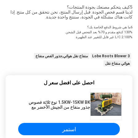
5كيف يتحكم مصنعك بجودة المنتجات؟
لدينا قسم فحص الجودة. قبل إرسال المنتج، نحن نتحقق من كل منتج. إذا
كانت هناك مشكلة في الجودة، سننتج واحدة جديدة.
6ما هي شروط الدفع الخاصة بك؟
130% كدفع مقدم و 70% بعد الفحص قبل الشحن
2.100% L/C غير قابل للتغيير عند الظهيرة
3 Lobe Roots Blower
منفاخ نقل هوائي,جذور الفص منفاخ
هوائي منفاخ نقل
احصل على افضل سعر ل
1.5KW-15KW BK نوع ثلاثة فصوص
جذور منفاخ من الجيش الأخضر مع
انخفاض استهلاك الطاقة المستهلكة
للطاقة
استمر