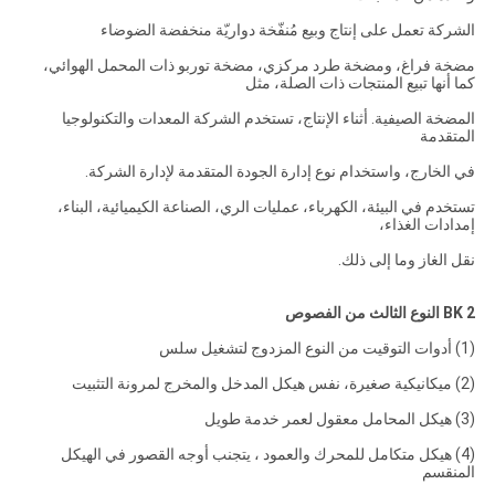
الشركة تعمل على إنتاج وبيع مُنفّخة دواريّة منخفضة الضوضاء
مضخة فراغ، ومضخة طرد مركزي، مضخة توربو ذات المحمل الهوائي،
كما أنها تبيع المنتجات ذات الصلة، مثل
المضخة الصيفية. أثناء الإنتاج، تستخدم الشركة المعدات والتكنولوجيا
المتقدمة
في الخارج، واستخدام نوع إدارة الجودة المتقدمة لإدارة الشركة.
تستخدم في البيئة، الكهرباء، عمليات الري، الصناعة الكيميائية، البناء،
إمدادات الغذاء،
نقل الغاز وما إلى ذلك.
2 BK النوع الثالث من الفصوص
(1) أدوات التوقيت من النوع المزدوج لتشغيل سلس
(2) ميكانيكية صغيرة، نفس هيكل المدخل والمخرج لمرونة التثبيت
(3) هيكل المحامل معقول لعمر خدمة طويل
(4) هيكل متكامل للمحرك والعمود ، يتجنب أوجه القصور في الهيكل
المنقسم