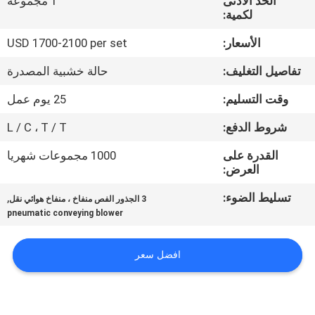
الحد الأدنى
1 مجموعة
جولة
لكمية:
في
الأسعار:
USD 1700-2100 per set
المعمل
تفاصيل التغليف:
حالة خشبية المصدرة
مراقبة
وقت التسليم:
25 يوم عمل
الجودة
شروط الدفع:
L / C ، T / T
القدرة على
1000 مجموعات شهريا
اتصل
العرض:
بنا
تسليط الضوء:
,
3 الجذور الفص منفاخ ، منفاخ هوائي نقل
pneumatic conveying blower
اطلب
افضل سعر
اقتباس
COMPANY