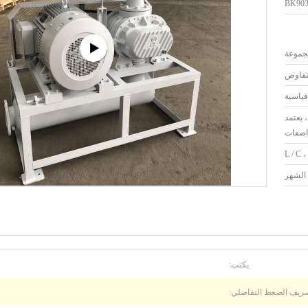
BK90
لتفاوض
قياسية
عمل ، يعتمد
اصفات
L / C ،
يكتب:
ريف الضغط التفاضلي: