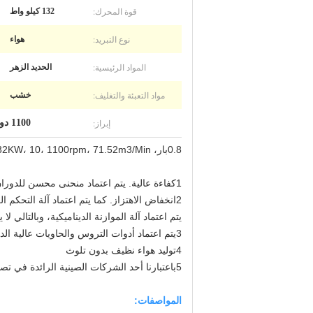
قوة المحرك:
132 كيلو واط
نوع التبريد:
هواء
المواد الرئيسية:
الحديد الزهر
مواد التعبئة والتغليف:
خشب
إبراز:
1100 دورة في الدقيقة منفاخ ثلاثي الفصوص
0.8بار، 132KW، 10، 1100rpm، 71.52m3/Min ثلاثة أجزاء الجذور المنفخة لتهوية غسل الخلفي
1كفاءة عالية. يتم اعتماد منحنى محسن للدوران لتحقيق كفاءة أعلى بكثير.
2انخفاض الاهتزاز. كما يتم اعتماد آلة التحكم الرقمية الدقيقة للدوران، ودقة عالية.
يتم اعتماد آلة الموازنة الديناميكية، وبالتالي لا
3يتم اعتماد أدوات التروس والحاويات عالية الدقة من أجل حياة خدمة طويلة.
4توليد هواء نظيف بدون تلوث
5باعتبارنا أحد الشركات الصينية الرائدة في تصنيع أجهزة تنفيس الجذور ذات الثلاثة أجزاء
المواصفات: