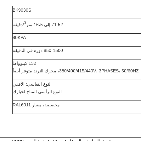
BK9030S
3
71.52 إلى 16،5 متر
/دقيقة
80KPA
850-1500 دورة في الدقيقة
132 كيلوواط
380/400/415/440V، 3PHASES، 50/60HZ، محرك التردد متوفر أيضاً
النوع القياسي: الأفقي
النوع الرأسي المتاح لخيارك
مخصصة، معيار RAL6011