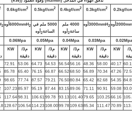
تدفق الهواء في المدخل (m3/min) وقوة العمود ((KW)
2
2
2
2
2
0.6kgf/cm
0.5kgf/cm
0.4kgf/cm
0.3kgf/cm
0.2kgf/c
2000m
أوه
3000mmH
أوه
4000 ملم
5000 ملم في
6000mmH
أوه
H
2
2
2
ساعة
أوه
الساعة
أوه
2
2
0.06Mpa
0.05Mpa
0.04Mpa
0.03Mpa
0.02Mp
م3/
KW
م3/
KW
م3/
KW
م3/
KW
م3/
KW
يقة
دقيقة
دقيقة
دقيقة
دقيقة
د
72.91
53.06
64.73
54.53
56.54
56.16
48.36
58.00
40.17
60.1
5
85.78
65.40
76.15
66.87
66.52
68.50
56.89
70.34
47.26
72.5
9
98.65
77.74
87.57
79.21
76.50
80.84
65.42
82.68
54.35
84.8
2
107.23
85.97
95.19
87.44
83.15
89.06
71.11
90.91
59.08
93.0
6
117.64
98.31
106.61
99.78
93.13
101.40
79.65
103.25
66.16
105
18
128.67
106.54
114.23
108.00
99.78
109.63
85.34
111.47
70.89
113