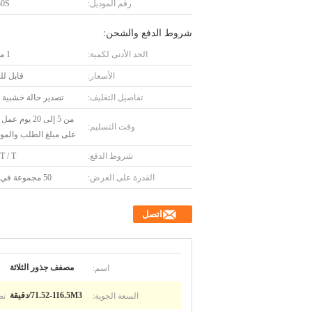
رقم الموديل:
30S
شروط الدفع والشحن:
الحد الأدنى لكمية:
1 مجموعة
الأسعار:
قابل ل
تفاصيل التغليف:
تصدير حالة خشبية 
من 5 إلى 20 يوم 
وقت التسليم:
على مبلغ الطلب والمو
شروط الدفع:
 T / T
القدرة على العرض:
50 مجموعة في الشهر
اتصل
اسم:
مصفف جذور الثلاثة
السعة الجوية:
تص
71.52-116.5M3/دقيقة