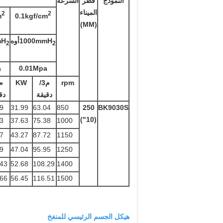
النموذج
قطر
السرعة
الميناء
2
2
m
0.1kgf/cm
(MM)
1000mmH
أوه
mH
2
2
a
0.01Mpa
rpm
م3/
KW
دقيقة
دق
9
31.99
63.04
850
250
BK9030S
(10")
3
37.63
75.38
1000
7
43.27
87.72
1150
9
47.04
95.95
1250
.43
52.68
108.29
1400
.66
56.45
116.51
1500
هيكل الجسم الرئيسي للمنفخ