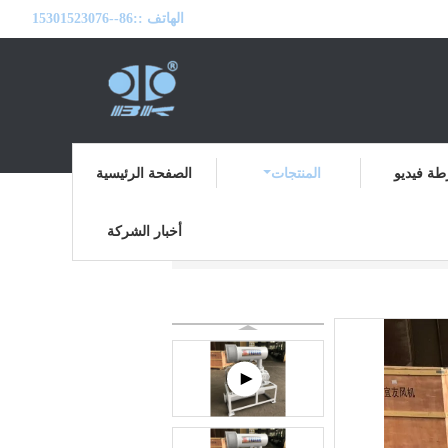
الهاتف ::
86--15301523076
ة فيديو
المنتجات
الصفحة الرئيسية
أخبار الشركة
ثثة، لوب، الجذور، منفاخ
المنتجات
منزل