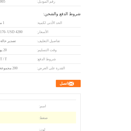
رقم الموديل:
005
شروط الدفع والشحن:
الحد الأدنى لكمية:
1 مجموعة
الأسعار:
170- USD 4280
تفاصيل التغليف:
تصدير حالة
وقت التسليم:
20 يوم عمل
شروط الدفع:
 T / T
القدرة على العرض:
200 مجموعة شهريا
اتصل
اسم:
ضغط:
لون: