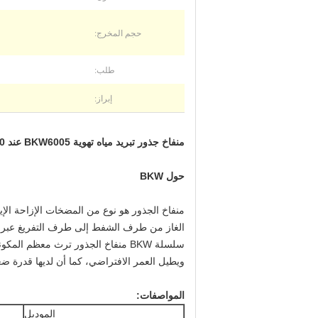
حجم المخرج:
طلب:
إبراز:
منفاخ جذور تبريد مياه تهوية BKW6005 عند 60-100 كيلو باسكال عمر طويل
حول BKW
منفاخ الجذور هو نوع من المضخات الإزاحة الإ
الغاز من طرف الشفط إلى طرف التفريغ عبر ا
ويطيل العمر الافتراضي، كما أن لديها قدرة ضغ
المواصفات:
الموديل