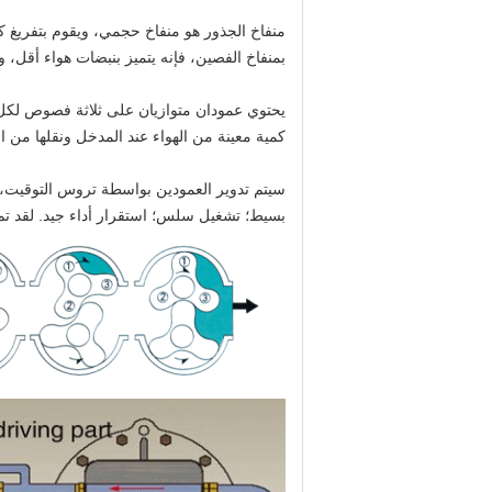
منفاخ الجذور هو منفاخ حجمي، ويقوم بتفريغ ك
بمنفاخ الفصين، فإنه يتميز بنبضات هواء أقل،
يحتوي عمودان متوازيان على ثلاثة فصوص لك
كمية معينة من الهواء عند المدخل ونقلها من ال
سيتم تدوير العمودين بواسطة تروس التوقيت، و
بسيط؛ تشغيل سلس؛ استقرار أداء جيد. لقد ت