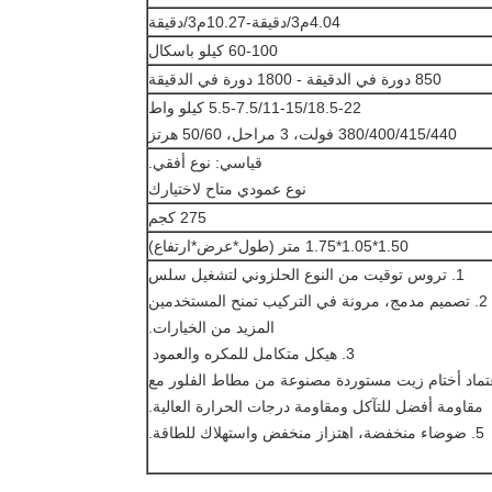
4.04م3/دقيقة-10.27م3/دقيقة
60-100 كيلو باسكال
850 دورة في الدقيقة - 1800 دورة في الدقيقة
5.5-7.5/11-15/18.5-22 كيلو واط
380/400/415/440 فولت، 3 مراحل، 50/60 هرتز
قياسي: نوع أفقي.
نوع عمودي متاح لاختيارك
275 كجم
1.50*1.05*1.75 متر (طول*عرض*ارتفاع)
1. تروس توقيت من النوع الحلزوني لتشغيل سلس
2. تصميم مدمج، مرونة في التركيب تمنح المستخدمين
المزيد من الخيارات.
3. هيكل متكامل للمكره والعمود
اعتماد أختام زيت مستوردة مصنوعة من مطاط الفلور مع
مقاومة أفضل للتآكل ومقاومة درجات الحرارة العالية.
5. ضوضاء منخفضة، اهتزاز منخفض واستهلاك للطاقة.