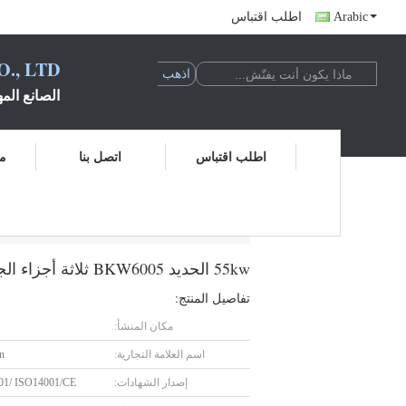
Arabic
اطلب اقتباس
., LTD.
الصانع المه
اطلب اقتباس
اتصل بنا
مر
55kw الحديد BKW6005 ثلاثة أجزاء الجذور تنفّس لتهوية مياه الصرف الصحي
55kw الحديد BKW6005 ثلاثة أجزاء الجذور تنفّس لتهوية مياه الصرف الصحي
تفاصيل المنتج:
مكان المنشأ:
اسم العلامة التجارية:
n
إصدار الشهادات:
01/ ISO14001/CE