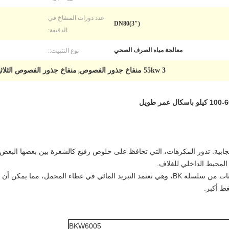
عدد دورات المنفاخ في
DN80(3")
الدقيقة:
نوع التثبيت::
معالجة مياه الصرف الصحي
55kw 3 منفاخ جذور الفصوص
منفاخ جذور الفصوص الثلاثي
,
يجابية. تدور المكرهات، التي تحافظ على خلوص رفيع كالشعرة بين بعضها البع
لمحيط الداخلي للغلاف.
سلسلة BKW منفاخ الجذور ترث معظم المكونات من سلسلة BK، وهي تعتمد التبريد المائي في غطا
ط أكبر.
BKW6005