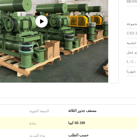
BKW6
USD 3
 خشبية
L / C ،
السعة الجوية:
مصفف جذور الثلاثة
مادة:
60-100 كيبا
نوع التبريد:
حسب الطلب