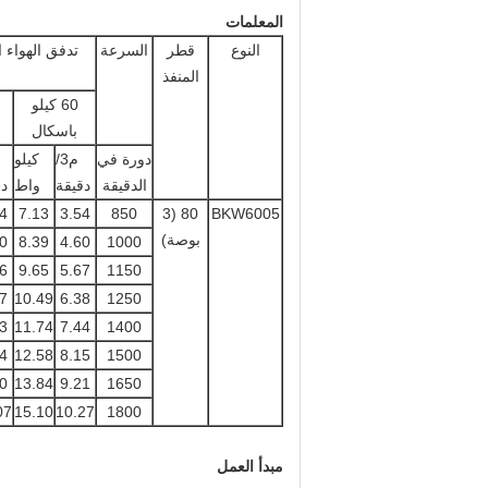
المعلمات
النوع
قطر
السرعة
المنفذ
60 كيلو
باسكال
دورة في
م3/
كيلو
الدقيقة
دقيقة
واط
دق
4
7.13
3.54
850
80 (3
BKW6005
بوصة)
0
8.39
4.60
1000
6
9.65
5.67
1150
7
10.49
6.38
1250
3
11.74
7.44
1400
4
12.58
8.15
1500
0
13.84
9.21
1650
07
15.10
10.27
1800
مبدأ العمل