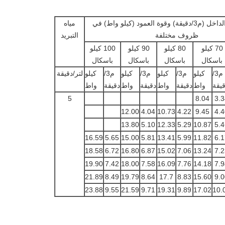
تدفق الهواء الداخل (م3/دقيقة) وقوة العمود (كيلو واط) في
مياه
ظروف مختلفة
التبريد
70 كيلو
80 كيلو
90 كيلو
100 كيلو
باسكال
باسكال
باسكال
باسكال
م3/
كيلو
م3/
كيلو
م3/
كيلو
م3/
كيلو
لتر/دقيقة
يقة
واط
دقيقة
واط
دقيقة
واط
دقيقة
واط
5
8.04
3.3
12.00
4.04
10.73
4.22
9.45
4.4
13.80
5.10
12.33
5.29
10.87
5.4
16.59
5.65
15.00
5.81
13.41
5.99
11.82
6.1
18.58
6.72
16.80
6.87
15.02
7.06
13.24
7.2
19.90
7.42
18.00
7.58
16.09
7.76
14.18
7.9
21.89
8.49
19.79
8.64
17.7
8.83
15.60
9.0
23.88
9.55
21.59
9.71
19.31
9.89
17.02
10.