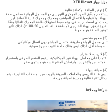
مزايا جهاز XTB Blower
(1) توفير الطاقة، وكفاءة عالية
يستخدم مدفّق الطرد المركزي التوربيني ذو المحامل الهوائية محامل طلاء
الهواء، وتكنولوجيا الاتصال المباشر، ومحرك ومحرك عالية الكفاءة. لن
يحدث أي اصطدام إضافي،ويتم ضبط استهلاك طاقة المحرك تلقائيًا وفقًا
لقدرة تدفق الهواء الخارجي (منطقة قابلة للتعديل 20-100٪)، لذلك تأثير
توفير الطاقة هو ملحوظ.
(2) ضجيج منخفض
تبني محمل الهواء و طريقة الاتصال المباشر دون اتصال ميكانيكي.
الضوضاء أقل، لذلك ليس هناك حاجة لتثبيت حجرة صوتية.
(3) لا زيت، لا اهتزاز
اعتماداً على محامل الهواء غير الميكانيكية ، يقوم المنفخ الطرفي باستمرار
بالامتصاص والإخراج ، وارتعاش المنتج نفسه هو مستوى صفر.
(4) صيانة سهلة
بدون علبة التروس والحاملات المزينة بالزيت من المضخات التقليدية ، يتم
إدخال تقنية عالية وجديدة لصيانة مريحة
شركتنا ومحلاتنا