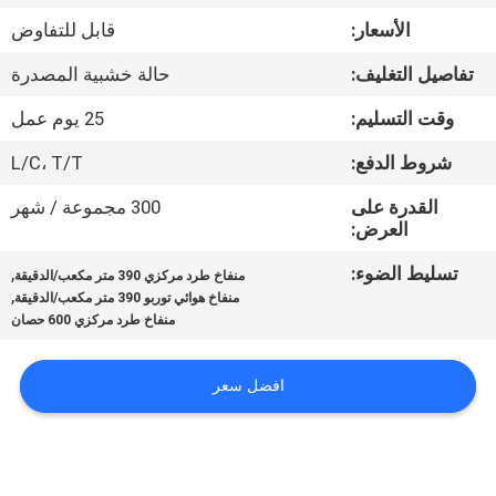
جولة
الأسعار:
قابل للتفاوض
في
تفاصيل التغليف:
حالة خشبية المصدرة
المعمل
وقت التسليم:
25 يوم عمل
مراقبة
شروط الدفع:
L/C، T/T
الجودة
القدرة على
300 مجموعة / شهر
العرض:
اتصل
تسليط الضوء:
,
منفاخ طرد مركزي 390 متر مكعب/الدقيقة
,
منفاخ هوائي توربو 390 متر مكعب/الدقيقة
بنا
منفاخ طرد مركزي 600 حصان
اطلب
افضل سعر
اقتباس
COMPANY