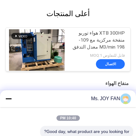
أعلى المنتجات
XTB 300HP هواء توربو
منفخة مركزية مع 109-
198 M3/min معدل التدفق
و 1480kg
قابل للتفاوض MOQ:1
الاتصال
منفاخ الهواء
Plc Oil Free High Speed ​​60KPA Turbo منفاخ الطرد المركزي
Ms. JOY FAN
مدفوع مركزي مع تعليق هوائي توربو
10:40 PM
XTB 700HP Air Turbo معلقة محامل منفاخ مركزي بالضغط 6000-
12000 mmAq
Good day, what product are you looking for?