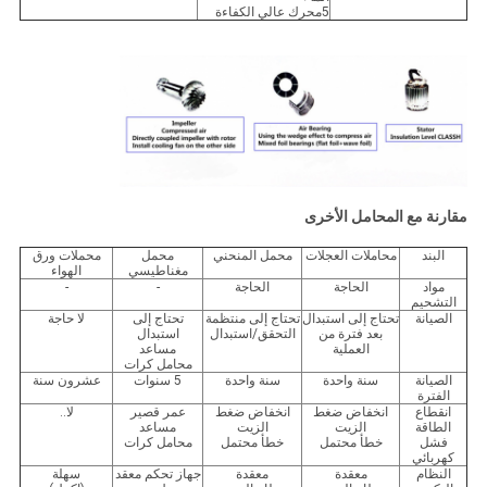
5محرك عالي الكفاءة
مقارنة مع المحامل الأخرى
البند
محاملات العجلات
محمل المنحني
محمل
محملات ورق
مغناطيسي
الهواء
مواد
الحاجة
الحاجة
-
-
التشحيم
الصيانة
تحتاج إلى استبدال
تحتاج إلى منتظمة
تحتاج إلى
لا حاجة
بعد فترة من
التحقق/استبدال
استبدال
العملية
مساعد
محامل كرات
الصيانة
سنة واحدة
سنة واحدة
5 سنوات
عشرون سنة
الفترة
انقطاع
انخفاض ضغط
انخفاض ضغط
عمر قصير
لا..
الطاقة
الزيت
الزيت
مساعد
فشل
خطأ محتمل
خطأ محتمل
محامل كرات
كهربائي
النظام
معقدة
معقدة
جهاز تحكم معقد
سهلة