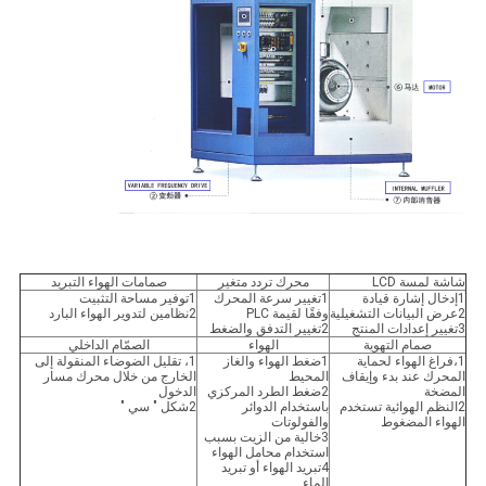
شاشة لمسة LCD
محرك تردد متغير
صمامات الهواء التبريد
1إدخال إشارة قيادة
1تغيير سرعة المحرك
1توفير مساحة التثبيت
2عرض البيانات التشغيلية
وفقًا لقيمة PLC
2نظامين لتدوير الهواء البارد
3تغيير إعدادات المنتج
2تغيير التدفق والضغط
صمام التهوية
الهواء
الصمّام الداخلي
1،فراغ الهواء لحماية
1ضغط الهواء والغاز
1، تقليل الضوضاء المنقولة إلى
المحرك عند بدء وإيقاف
المحيط
الخارج من خلال محرك مسار
المضخة
2ضغط الطرد المركزي
الدخول
2النظم الهوائية تستخدم
باستخدام الدوائر
2شكل " سي "
الهواء المضغوط
والفولوتات
3خالية من الزيت بسبب
استخدام محامل الهواء
4تبريد الهواء أو تبريد
الماء