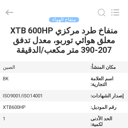
B-
Tohin
Machine
(Jiangsu)
Co.,
منفاخ الهواء
Ltd..
All
Rights
منفاخ طرد مركزي XTB 600HP
الصفحة
Reserved.
معلق هوائي توربو، معدل تدفق
الرئيسية
207-390 متر مكعب/الدقيقة
منتجات
مكان المنشأ:
الصين
أشرطة
اسم العلامة
BK
فيديو
التجارية:
إصدار الشهادات:
ISO9001/ISO14001
معلومات
رقم الموديل:
XTB600HP
عنا
الحد الأدنى
1
لكمية: