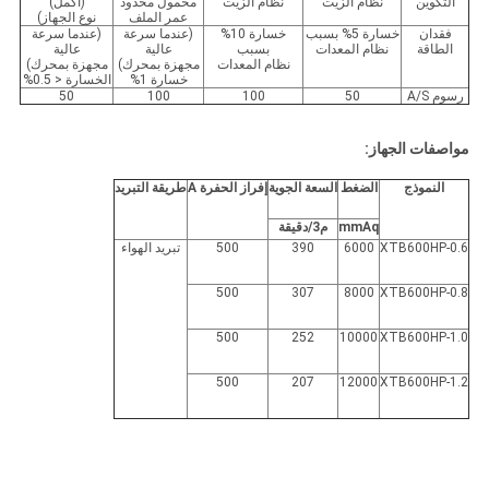
التكوين
نظام الزيت
نظام الزيت
محمول محدود
(اكمل)
عمر الملف
نوع الجهاز)
فقدان
خسارة 5% بسبب
خسارة 10%
(عندما سرعة
(عندما سرعة
الطاقة
نظام المعدات
بسبب
عالية
عالية
نظام المعدات
مجهزة بمحرك)
مجهزة بمحرك)
خسارة 1%
الخسارة < 0.5%
رسوم A/S
50
100
100
50
مواصفات الجهاز:
النموذج
الضغط
السعة الجوية
إفراز الحفرة A
طريقة التبريد
mmAq
م3/دقيقة
XTB600HP-0.6
6000
390
500
تبريد الهواء
500
307
8000
XTB600HP-0.8
500
252
10000
XTB600HP-1.0
500
207
12000
XTB600HP-1.2