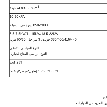
3
4.89-17.86m
/دقيقة
10-50KPA
850-2000 دورة في الدقيقة
5.5-7.5KW/11-15KW/18.5-22KW
380/400/415/440 فولت، 3 مراحل، 50/60 هرتز
النوع القياسي: الأفقي
النوع الرأسي المتاح لخيارك
239 كجم
1.5*1.05*1.75m (طول*عرض*ارتفاع)