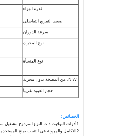
قدرة الهواء
ضغط التفريغ التفاضلي
سرعة الدوران
نوع المحرك
نوع المنشأة
N.W. من المضخة بدون محرك
حجم العبوة تقريباً
الخصائص:
1أدوات التوقيت ذات النوع المزدوج لتشغيل سلس
2التكامل والمرونة في التثبيت يمنح المستخدمين المزيد من الخيارات.