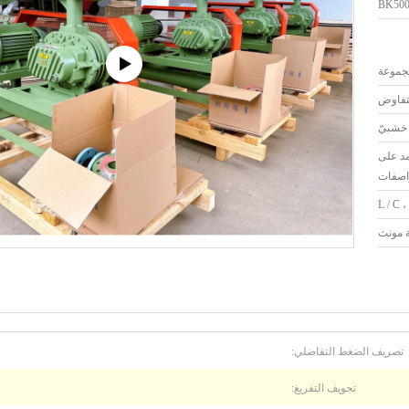
BK50
لتفاوض
 خشبيّ
يعتمد على
واصفات
L / C ،
تصريف الضغط التفاضلي:
تجويف التفريغ: