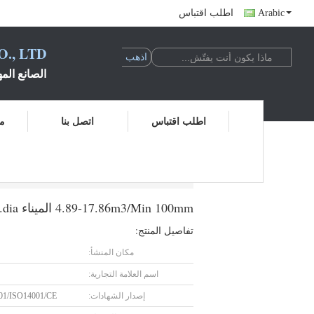
Arabic
اطلب اقتباس
., LTD.
الصانع المه
اطلب اقتباس
اتصل بنا
مر
4.89-17.86m3/Min 100mm الميناء dia. الدوار 10KPA - 50 KPA Tri Lobe Roots Blower مُهَبَّة موثوقة
4.89-17.86m3/Min 100mm الميناء dia. الدوار 10KPA - 50 KPA Tri Lobe Roots Blower مُهَبَّة موثوقة
تفاصيل المنتج:
مكان المنشأ:
اسم العلامة التجارية:
إصدار الشهادات:
01/ISO14001/CE