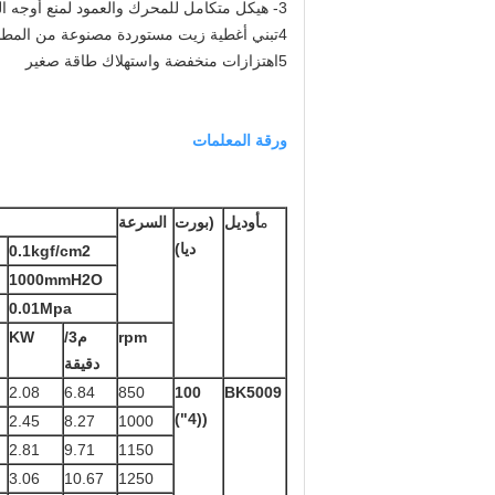
3- هيكل متكامل للمحرك والعمود لمنع أوجه القصور في الهيكل المنقسم
4تبني أغطية زيت مستوردة مصنوعة من المطاط الفلورى مع مقاومة كاملة للارتداء ومقاومة لدرجات الحرارة العالية.
5اهتزازات منخفضة واستهلاك طاقة صغير
ورقة المعلمات
م
أوديل
(بورت
السرعة
ديا)
0.1kgf/cm2
1000mmH2O
0.01Mpa
rpm
م3/
KW
دقيقة
2.08
6.84
850
100
BK5009
((4")
2.45
8.27
1000
2.81
9.71
1150
3.06
10.67
1250