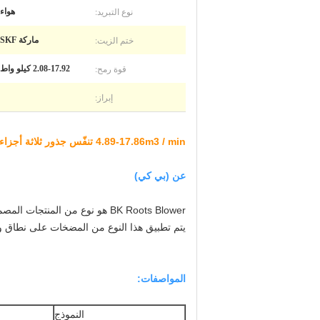
نوع التبريد:
هواء
ختم الزيت:
ماركة SKF
قوة رمح:
2.08-17.92 كيلو واط
إبراز:
4.89-17.86m3 / min تنفّس جذور ثلاثة أجزاء، تنفّس دواري، 10KPA - 50KPA، مُهبّر موثوق به
عن (بي كي)
BK Roots Blower هو نوع من المنتجات المصممة والمصنعة وفقاً للمعايير الوطنية.
يتم تطبيق هذا النوع من المضخات على نطاق و
المواصفات:
النموذج