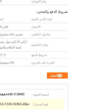
رقم الموديل:
09
شروط الدفع والشحن:
الحد الأدنى لكمية:
1 مجموعة
الأسعار:
قابل ل
تفاصيل التغليف:
تصدير حالة معياريّ
5 إلى 20 أيام عمل، 
وقت التسليم:
كمية النظام والم
شروط الدفع:
 T / T
القدرة على العرض:
100 مجموعة مونث
اتصل
السعة الجوية:
4.89-17.86M3/دقيقة
قوة المحرك:
5.5-7.5/11-15/18.5-22kw