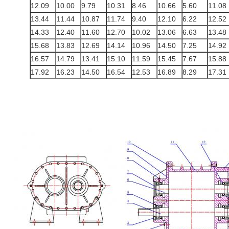
12.09
10.00
9.79
10.31
8.46
10.66
5.60
11.08
13.44
11.44
10.87
11.74
9.40
12.10
6.22
12.52
14.33
12.40
11.60
12.70
10.02
13.06
6.63
13.48
15.68
13.83
12.69
14.14
10.96
14.50
7.25
14.92
16.57
14.79
13.41
15.10
11.59
15.45
7.67
15.88
17.92
16.23
14.50
16.54
12.53
16.89
8.29
17.31