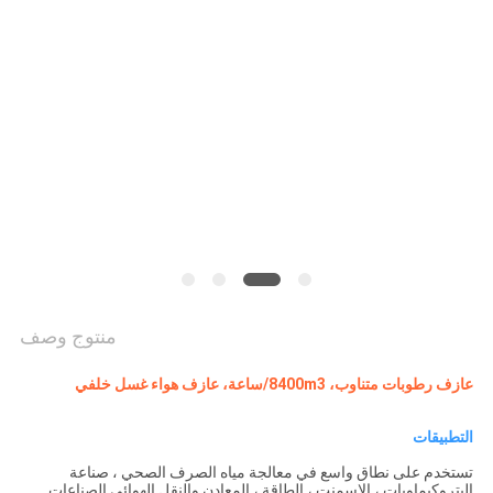
NEWS
خريطة
الموقع
PRIVACY
POLICY
منتوج وصف
عازف رطوبات متناوب، 8400m3/ساعة، عازف هواء غسل خلفي
التطبيقات
تستخدم على نطاق واسع في معالجة مياه الصرف الصحي ، صناعة
البتروكيماويات ، الاسمنت ، الطاقة ، المعادن والنقل الهوائي الصناعات