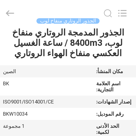
B-
Tohin
Machine
(Jiangsu)
Co.,
الجذور الروتاري منفاخ لوب
Ltd..
All
Rights
الجذور المدمجة الروتاري منفاخ
الصفحة
Reserved.
لوب، 8400m3 / ساعة الغسيل
الرئيسية
العكسي منفاخ الهواء الروتاري
منتجات
مكان المنشأ:
الصين
أشرطة
اسم العلامة
BK
فيديو
التجارية:
إصدار الشهادات:
ISO9001/ISO14001/CE
معلومات
رقم الموديل:
BKW10034
عنا
الحد الأدنى
1 مجموعة
لكمية: