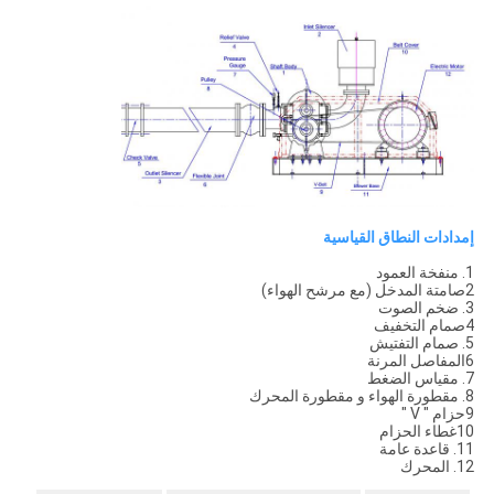
إمدادات النطاق القياسية
1. منفخة العمود
2صامتة المدخل (مع مرشح الهواء)
3. ضخم الصوت
4صمام التخفيف
5. صمام التفتيش
6المفاصل المرنة
7. مقياس الضغط
8. مقطورة الهواء و مقطورة المحرك
9حزام " V "
10غطاء الحزام
11. قاعدة عامة
12. المحرك