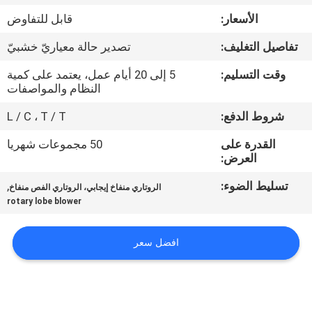
جولة
الأسعار:
قابل للتفاوض
في
تفاصيل التغليف:
تصدير حالة معياريّ خشبيّ
المعمل
وقت التسليم:
5 إلى 20 أيام عمل، يعتمد على كمية
النظام والمواصفات
مراقبة
شروط الدفع:
L / C ، T / T
الجودة
القدرة على
50 مجموعات شهريا
العرض:
اتصل
تسليط الضوء:
,
الروتاري منفاخ إيجابي، الروتاري الفص منفاخ
بنا
rotary lobe blower
اطلب
افضل سعر
اقتباس
COMPANY