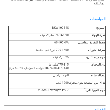
المختلفة.
المواصفات
النموذج
BKW10034S
قدرة الهواء
67.76-166.90م
/دقيقة
3
ضغط التفريغ التفاضلي
60-100KPA
سرعة الدوران
700-1400 دورة في الدقيقة
حجم مياه التبريد
25 لتر/دقيقة
نوع المحرك
75-315 كيلوواط
380/400/415/440 فولت، 3 مراحل، 50/60 هرتز
نوع المنشأة
النوع الرأسي
N.W. من المضخة بدون محرك
1900 كجم
حجم العبوة تقريباً
2.7*2.1*2.65m (L*W*H)
الخصائص