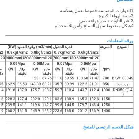
1الدوارات المصممة خصيصا تعمل بسلاسة
2سعة الهواء الكبيرة
3. غير التلوث. تصدر هواء نظيف
4هيكل مضغوط سهل التصلح وآمن للاستخدام
ورقة المعلمات
النموذج
السرعة
قدرة الدخول (m3/min) وقوة العمود (KW)
m2
0.9kgf/cm2
0.8kgf/cm2
0.7kgf/cm2
0.6kgf/cm2
H2O
9000mmH2O
8000mmH2O
7000mmH2O
6000mmH2O
0.09Mpa
0.08Mpa
0.07Mpa
0.06Mpa
rpm
م3/
KW
م3/
KW
م3/
KW
م3/
KW
دقيقة
دقيقة
دقيقة
دقيقة
دق
123
67.76
111.8
69.55
100.60
71.47
700
BKW10034S
بورت ديا:
850
91.91
122.2
89.99
135.7
88.21
149.30
86.53
162.9
95
.4
191.6
107.0
175.7
108.7
159.7
110.4
143.7
112.4
1000
DN350 ((14
")
.8
220.3
127.4
202.0
129.1
183.6
130.9
165.3
132.8
1150
.5
239.5
141.1
219.6
142.7
199.6
144.5
179.7
146.4
1250
.9
268.2
161.5
245.9
163.2
223.6
165.0
201.2
166.9
1400
هيكل الجسم الرئيسي للمنفخ