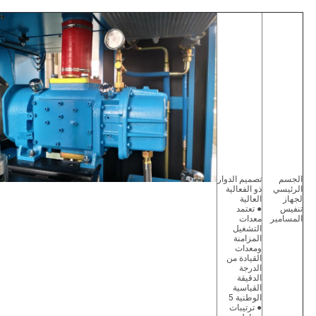
الجسم
تصميم الدوار
الرئيسي
ذو الفعالية
لجهاز
العالية
تنفيس
● تعتمد
المسامير
معدات
التشغيل
المزامنة
ومعدات
القيادة من
الدرجة
الدقيقة
القياسية
الوطنية 5
● ترتيبات