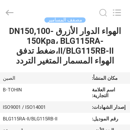
B-
Tohin
Machine
(Jiangsu)
Co.,
مصفف المسامير
Ltd..
All
Rights
الهواء الدوار الأزرق DN150,100-
الصفحة
Reserved.
150Kpa، BLG115RA-
الرئيسية
II/BLG115RB-II،ضغط تدفق
منتجات
الهواء المسمار المتغير التردد
أشرطة
مكان المنشأ:
الصين
فيديو
اسم العلامة
B-TOHIN
التجارية:
معلومات
إصدار الشهادات:
ISO9001 / ISO14001
عنا
رقم الموديل:
BLG115RA-II/BLG115RB-II