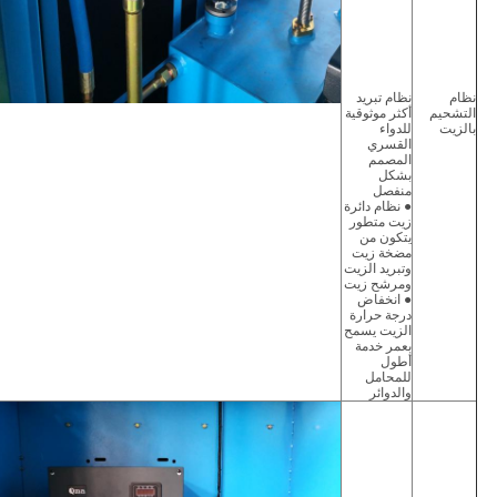
نظام
نظام تبريد
التشحيم
أكثر موثوقية
بالزيت
للدواء
القسري
المصمم
بشكل
منفصل
● نظام دائرة
زيت متطور
يتكون من
مضخة زيت
وتبريد الزيت
ومرشح زيت
● انخفاض
درجة حرارة
الزيت يسمح
بعمر خدمة
أطول
للمحامل
والدوائر