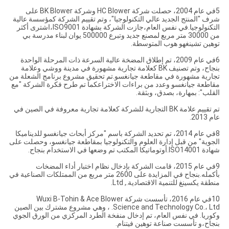
5في عام 2004، حصلت شركة HC Blower وشركة BK Blower على
شرف "المنتج الجديد عالي التكنولوجيا"، وتم تقييم الشركة كمؤسسة عالية
التكنولوجيا.في نفس العام،جازت الشركة بشهادة ISO9001،اشترى أكثر
من 30000 متر مربع لمصنع جديد وتبرع 500000 يوان لبناء مدرسة بي
توهين تشينغهو هوب المتوسطة.
6في عام 2009، تم إطلاق المضخة عالية السرعة ذات المرحلة الواحدة
بنجاح، وتم تصنيف BK كعلامة تجارية مشهورة في مدينة ووشي وعلامة
تجارية مشهورة في مقاطعة جيانغسو.تم تحقيق مشروع برنامج الشعلة من
مقاطعة جيانغسو وعدد من براءات الاختراعكما تم طرح فكرة الشركة "مع
القلب": بمهارة، بصدق، وبثقة.
تم تقييم علامة BK التجارية للشركة كعلامة تجارية معروفة في الصين في
عام 2013.
8في عام 2014، تم تحديد الشركة باسم "مركز أبحاث جيانغسو للديناميكا
الجوية" من قبل إدارة العلوم والتكنولوجيا بمقاطعة جيانغسو، وحصلت على
شهادة ISO14001.أوتوماتيكا المكتب تم وضعها في الاستخدام بنجاح.
9في عام 2015، قامت الشركة بإدخال نظام اختبار أداء المضخات
بأكمله.بنجاح في المزايدة على 2600 متر مربع من الممتلكات الصناعية في
منطقة يكسينغ للتنمية الاقتصادية., Ltd.
10في عام 2016، تأسست شركة Wuxi B-Tohin & Ace Blower
Science and Technology Co.، Ltd. ، وهي مشروع مشترك بين الصين
وكوريا. في نفس العام، تم إدخال منفخة الطرد المركزي من الورق الجوي
بنجاح،و تأسست صناعة توهين فيتنام.