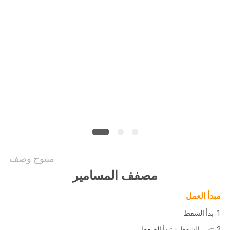
NEWS
خريطة
الموقع
PRIVACY
POLICY
منتوج وصف
مصفف المسامير
مبدأ العمل
1. بدأ الشفط
2ينتهي الشفط و تبدأ الضغط