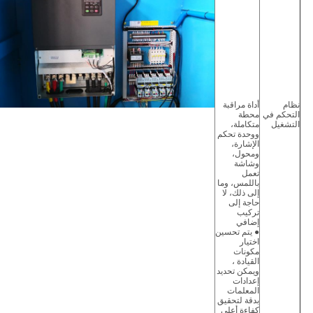
نظام
أداة مراقبة
التحكم في
محطة
التشغيل
متكاملة،
ووحدة تحكم
الإشارة،
ومحول،
وشاشة
تعمل
باللمس، وما
إلى ذلك، لا
حاجة إلى
تركيب
إضافي
● يتم تحسين
اختيار
مكونات
القيادة ،
ويمكن تحديد
إعدادات
المعلمات
بدقة لتحقيق
كفاءة أعلى