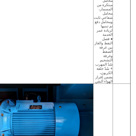
محامل
مبتكرة من
المسمار،
محامل
شعاعي ثابت
ومحامل دفع
تم تبنيها
لزيادة عمر
الخدمة
● فصل
النفط والغاز
بين غرفة
الضغط
وغرفة
التشحيم
سُدّ المهرب
+ سُدّ حلقة
الكربون،
يضمن إفراز
الهواء النقي.