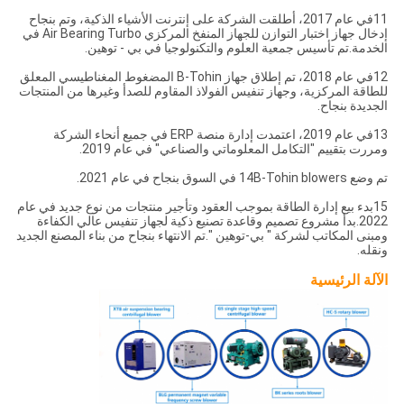
11في عام 2017، أطلقت الشركة على إنترنت الأشياء الذكية، وتم بنجاح
إدخال جهاز اختبار التوازن للجهاز المنفخ المركزي Air Bearing Turbo في
الخدمة.تم تأسيس جمعية العلوم والتكنولوجيا في بي - توهين.
12في عام 2018، تم إطلاق جهاز B-Tohin المضغوط المغناطيسي المعلق
للطاقة المركزية، وجهاز تنفيس الفولاذ المقاوم للصدأ وغيرها من المنتجات
الجديدة بنجاح.
13في عام 2019، اعتمدت إدارة منصة ERP في جميع أنحاء الشركة
ومررت بتقييم "التكامل المعلوماتي والصناعي" في عام 2019.
تم وضع 14B-Tohin blowers في السوق بنجاح في عام 2021.
15بدء بيع إدارة الطاقة بموجب العقود وتأجير منتجات من نوع جديد في عام
2022.بدأ مشروع تصميم وقاعدة تصنيع ذكية لجهاز تنفيس عالي الكفاءة
ومبنى المكاتب لشركة " بي-توهين ".
تم الانتهاء بنجاح من بناء المصنع الجديد
ونقله.
الآلة الرئيسية