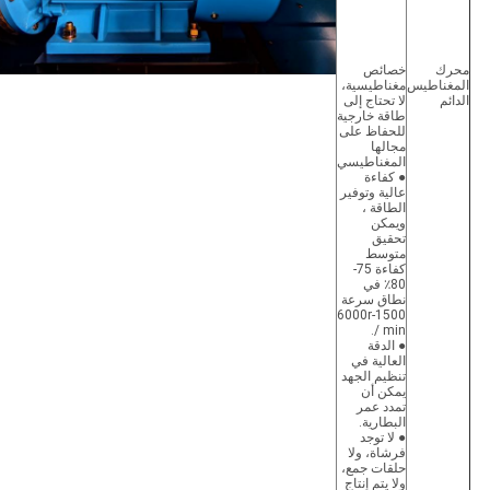
محرك
خصائص
المغناطيس
مغناطيسية،
الدائم
لا تحتاج إلى
طاقة خارجية
للحفاظ على
مجالها
المغناطيسي
● كفاءة
عالية وتوفير
الطاقة ،
ويمكن
تحقيق
متوسط
كفاءة 75-
80٪ في
نطاق سرعة
1500-6000r
/ min.
● الدقة
العالية في
تنظيم الجهد
يمكن أن
تمدد عمر
البطارية.
● لا توجد
فرشاة، ولا
حلقات جمع،
ولا يتم إنتاج