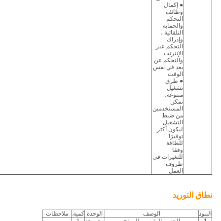
● إكمال
وظائف
التحكم
والحماية
التلقائية ،
وإدراك
التحكم عبر
الإنترنت
والتحكم عن
بعد في نفس
الوقت
● طرق
تشغيل
متنوعة،
تمكن
المستخدمين
من ضبط
التشغيل
ليكون أكثر
توفيرًا
للطاقة
وفقا
للتغيرات في
ظروف
العمل
نطاق التوريد
البنود
الوصف
الوحدة
كمية.
ملاحظات