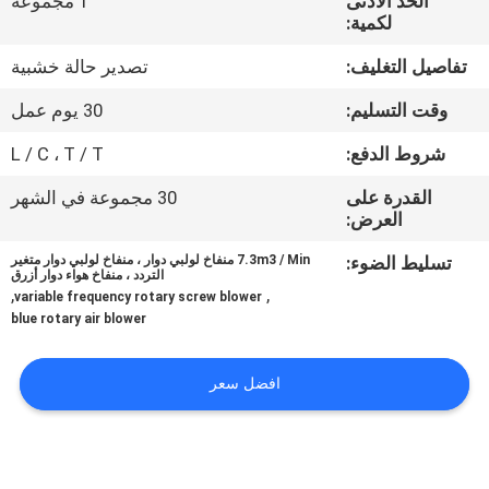
الحد الأدنى
1 مجموعة
جولة
لكمية:
في
تفاصيل التغليف:
تصدير حالة خشبية
المعمل
وقت التسليم:
30 يوم عمل
مراقبة
شروط الدفع:
L / C ، T / T
الجودة
القدرة على
30 مجموعة في الشهر
العرض:
اتصل
تسليط الضوء:
7.3m3 / Min منفاخ لولبي دوار ، منفاخ لولبي دوار متغير
التردد ، منفاخ هواء دوار أزرق
,
,
بنا
variable frequency rotary screw blower
blue rotary air blower
اطلب
افضل سعر
اقتباس
COMPANY