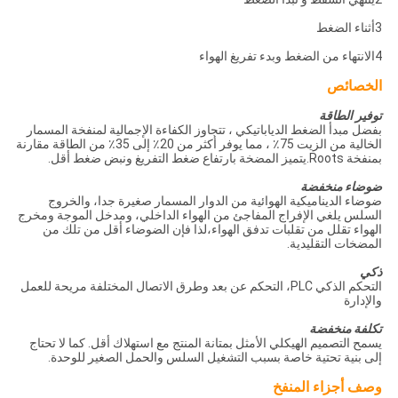
3أثناء الضغط
4الانتهاء من الضغط وبدء تفريغ الهواء
الخصائص
توفير الطاقة
بفضل مبدأ الضغط الدياباتيكي ، تتجاوز الكفاءة الإجمالية لمنفخة المسمار
الخالية من الزيت 75٪ ، مما يوفر أكثر من 20٪ إلى 35٪ من الطاقة مقارنة
بمنفخة Roots.يتميز المضخة بارتفاع ضغط التفريغ ونبض ضغط أقل.
ضوضاء منخفضة
ضوضاء الديناميكية الهوائية من الدوار المسمار صغيرة جدا، والخروج
السلس يلغي الإفراج المفاجئ من الهواء الداخلي، ومدخل الموجة ومخرج
الهواء تقلل من تقلبات تدفق الهواء،لذا فإن الضوضاء أقل من تلك من
المضخات التقليدية.
ذكي
التحكم الذكي PLC، التحكم عن بعد وطرق الاتصال المختلفة مريحة للعمل
والإدارة
تكلفة منخفضة
يسمح التصميم الهيكلي الأمثل بمتانة المنتج مع استهلاك أقل. كما لا تحتاج
إلى بنية تحتية خاصة بسبب التشغيل السلس والحمل الصغير للوحدة.
وصف أجزاء المنفخ