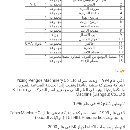
1
الجسم الرئيسي للمنفخ
مجموعة
1
2
المحرك
مجموعة
1
VFD
3
مروحة التبريد
مجموعة
1
4
مبادلة الحرارة
مجموعة
1
5
مرشح الهواء
مجموعة
1
6
مرشح الزيت
مجموعة
1
7
صمام الضغط
مجموعة
1
8
مضخة الزيت
مجموعة
1
9
أنابيب الاتصال
أجزاء
1
10
الجهاز المتصل
مجموعة
1
11
عاكس
مجموعة
1
تايوان QMA
12
الحجرة
مجموعة
1
13
صمام الاختبار
مجموعة
1
14
مفصل التوسع من الفولاذ المقاوم للصدأ
مجموعة
1
15
صمام الإغاثة
مجموعة
1
حولنا
1في عام 1994، ولدت شركة Yixing Pengde Machinery Co.,Ltd.
(شركة مشتركة صينية يابانية) ونقلت إلى الحديقة الصناعية للعلوم
والتكنولوجيا البيئية.في العام التالي مع تغيير اسم الشركة إلى B-Tohin
Machine (Jiangsu) Co., Ltd.
2توطين مُنفّخ HC في عام 1996.
3في عام 1999، أنشأت شركة مشتركة تدعى Tohin Machine Co.,Ltd.
مع مجموعة TUTHILL Pneumatics (الولايات المتحدة).
4توطين ومبيعات الكتلة لجهاز BK في عام 2000.