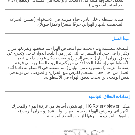
بشكل جيد. إنها متينة في الاستخدام وخالية من المشاكل وتدهور الأداء
بعد استخدام طويل.)
صيانة بسيطة ، خلل نادر ، حياة طويلة في الاستخدام (تضمن السرعة
المنخفضة للجهاز الهوائي حرقًا صغيرًا وعمرًا طويلًا).
مبدأ العمل
المضخة مصممة وبناء بحيث يتم امتصاص الهواءيتم ضغطها وتفريغها مرارا
وتكرارا في حين أن الشفرات التي تبرز من أخاديد الدوار تدخل وتخرج عن
طريق دوران الدوار (الجسم الدوار) وضعت بشكل غريب داخل قطر
الأسطوانةيتم إسقاط الحد الأدنى من كمية الزيت المطلوبة إلى فوهة
إسقاط الزيت (المستوردة من اليابان) ،ثم تسقط في الاسطوانة دائما أثناء
العمل من أجل جعل التشحيم لغرض منع الحرارة والضوضاء من توليدفي
نفس الوقت ، لن يحدث تدفق الهواء في الأسطوانة.
إمدادات النطاق القياسية
هيكل HC Rotary blower رائع. يتكون أساسًا من غرفة الهواء والمحرك
الكهربائي ومرشح الهواء وجسم الجهاز ، والقاعدة (و خزان الزيت) ،
والفوهة الفريدة من نوعها للزيت والقطع الموصلة.