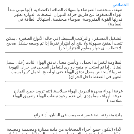
الخصائص
ضيقة، منخفضة الضوضاء واستهلاك الطاقة الاقتصادية. (إنها تتبنى مبدأ
الهواء المضغوط عن طريق حركة الدوران.المضخات الدوارة تظهر
قدرتها القوية المفروضة، ضوضاء منخفضة، استهلاك الطاقة في
القمامة)
التشغيل المستقر ، والتركيب البسيط. (في حالة الأنواع الصغيرة ، يمكن
تثبيت المنفخ بسهولة ولا ينتج أي اهتزاز تقريبًا إذا تم وضعه بشكل صحيح
،لا تتطلب أي جهاز مقاوم للاهتزاز آخر)
المقاومة لتغيرات الحمل ، وتأمين معدل تدفق الهواء الثابت (على سبيل
المثال ، إذا تم استخدام منفخ دواري للتعامل الصحي في خزان التهوية
،تقريبا لا ينخفض معدل تدفق الهواء حتى لو أصبح الحمل كبيرا بسبب
التغيير في الضغط داخل الخزان)
غرفة الهواء مجهزة لتفريق الهواء بسلاسة. (تتم تزويد جميع النماذج
بغرفة الهواء ، مما يؤدي إلى عدم وجود نبضات الهواء وتفريق الهواء
بسلاسة.)
مادة متفوقة، بنية عبقرية صممت في اليابان، أداء رائع
الأداء (تتكون جميع أجزاء المضخات من مادة ممتازة ومصممة ومصنعة