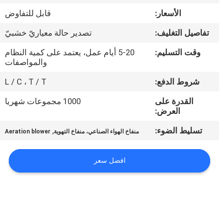
جولة
الأسعار:
قابل للتفاوض
في
تفاصيل التغليف:
تصدير حالة معياريّ خشبيّ
المعمل
وقت التسليم:
5-20 أيام عمل، يعتمد على كمية النظام
والمواصفات
مراقبة
شروط الدفع:
L / C ، T / T
الجودة
القدرة على
1000 مجموعات شهريا
العرض:
اتصل
تسليط الضوء:
,
منفاخ الهواء الصناعي، منفاخ التهوية
Aeration blower
بنا
افضل سعر
اطلب
اقتباس
COMPANY