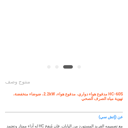
NEWS
خريطة
الموقع
PRIVACY
POLICY
منتوج وصف
HC-60S مدفوع هواء دواري، مدفوع هواء، 2.2kW، ضوضاء منخفضة،
تهوية مياه الصرف الصحي
عن (إتش سي)
مع تصميمه الفريد المستورد من اليابان، فإن مُنفخ HC له أداء ممتاز وتعتمد