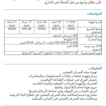
على نطاق واسع من قبل العملاء في الخارج.
المواصفات
قدرة الهواء
1.9m
/
1.87م
/
1.82م
/
1.77م
/
1.71م
/
3
3
3
3
3
دقيقة
دقيقة
دقيقة
دقيقة
دقيقة
ضغط التفريغ
10KPA
20 KPA
30KPA
40 KPA
50KPA
التفاضلي
سرعة الدوران
450 دورة في الدقيقة
نوع المحرك
2.2 كيلوواط
380/400/415/440 فولت، 3 مراحل، 50/60 هرتز
N.W. من حزمة
200 كجم
المنفخة
حجم العبوة تقريباً
1.37 * 0.63 * 1.12m (الطول* العرض* الارتفاع)
التطبيقات
تهوية مياه الصرف الصحي
مزج وتهوية منتجات نفايات المستشفيات والمختبرات
تحميل الورق في عمليات الطباعة الأوفست
التحريك والتهوية لخزانات التغطية والمياه العادمة
مزود هواء لحام البلاستيك والنفخ
لبرش الضباب من الموقد وفي صناعة الزجاج وغيرها
مشاريع جديدة لمعالجة مياه الصرف الصحي في قطاع البناء الريفية
ومعالجة مياه الصرف الصحي في المباني السكنية