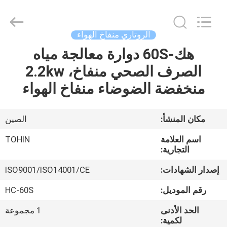
B-
Tohin
Machine
(Jiangsu)
Co.,
الروتاري منفاخ الهواء
Ltd..
All
Rights
هك-60S دوارة معالجة مياه
الصفحة
Reserved.
الصرف الصحي منفاخ، 2.2kw
الرئيسية
منخفضة الضوضاء منفاخ الهواء
منتجات
مكان المنشأ:
الصين
أشرطة
اسم العلامة
TOHIN
فيديو
التجارية:
إصدار الشهادات:
ISO9001/ISO14001/CE
معلومات
رقم الموديل:
HC-60S
عنا
الحد الأدنى
1 مجموعة
لكمية: