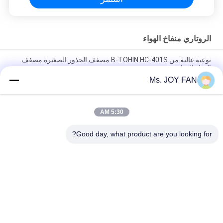
الروتاري منفاخ الهواء
نوعية عالية من B-TOHIN HC-401S مصفف الجذور الصغيرة مصفف
الهواء الدوار
Ms. JOY FAN
DN80 الروتاري منفاخ الهواء، وانخفاض الضوضاء مبذر معالجة المياه
منفاخ
5:30 AM
0.35-0.31m3 / دقيقة الهواء الروتاري منفاخ، هك-30S V حزام يحرك
منفاخ 10-50KPA
Good day, what product are you looking for?
فئات شعبية
جميع
ارتفاع ضغط الجذور 
ثثة، لوب، الجذور، 
منفاخ
منفاخ
الجذور الروتاري منفاخ 
جذور منفاخ الهواء
لوب