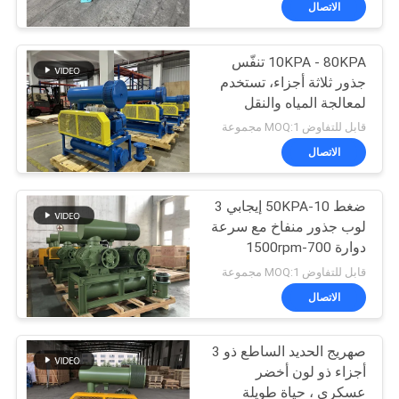
الاتصال
17
منفاخ الهواء
10KPA - 80KPA تنفّس
جذور ثلاثة أجزاء، تستخدم
لمعالجة المياه والنقل
الهوائي
قابل للتفاوض MOQ:1 مجموعة
الاتصال
14
ضغط 10-50KPA إيجابي 3
لوب جذور منفاخ مع سرعة
منفاخ تحمل
دوارة 700-1500rpm
مغناطيسي
قابل للتفاوض MOQ:1 مجموعة
الاتصال
صهريج الحديد الساطع ذو 3
أجزاء ذو لون أخضر
عسكري ، حياة طويلة
1