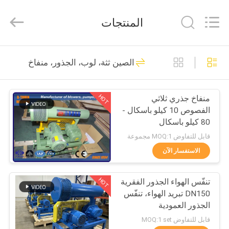
B-
Tohin
Machine
المنتجات
(Jiangsu)
Co.,
Ltd..
All
Rights
الصفحة
95
Reserved.
الصين ثثة، لوب، الجذور، منفاخ
الرئيسية
ثثة، لوب، الجذور،
منفاخ
HOT
منفاخ جذري ثلاثي
منتجات
الفصوص 10 كيلو باسكال -
80 كيلو باسكال
أشرطة
قابل للتفاوض MOQ:1 مجموعة
فيديو
الاستفسار الآن
21
ارتفاع ضغط الجذور
HOT
تنفّس الهواء الجذور الفقرية
معلومات
DN150 تبريد الهواء، تنفّس
عنا
منفاخ
الجذور العمودية
قابل للتفاوض MOQ:1 set