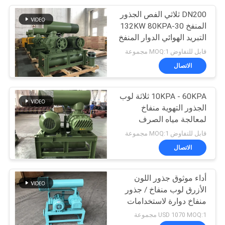
DN200 ثلاثي الفص الجذور
16
المنفخ 30-132KW 80KPA
التبريد الهوائي الدوار المنفخ
منفاخ الغاز الحيوي
قابل للتفاوض MOQ:1 مجموعة
الاتصال
10KPA - 60KPA ثلاثة لوب
الجذور التهوية منفاخ
لمعالجة مياه الصرف
30
الصحي
قابل للتفاوض MOQ:1 مجموعة
الاتصال
مصفف المسامير
أداء موثوق جذور اللون
الأزرق لوب منفاخ / جذور
منفاخ دوارة لاستخدامات
مختلفة
USD 1070 MOQ:1 مجموعة