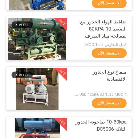
جولة
الاستفسار الآن
في
HOT
ضاغط الهواء الجذور مع
المعمل
25
الضغط 10-80KPA
لمعالجة مياه الصرف
الجذور الروتاري منفاخ
مراقبة
الصحي
قابل للتفاوض MOQ:1 set
لوب
الجودة
الاستفسار الآن
HOT
منفاخ نوع الجذور
اتصل
الاقتصادية
بنا
14
USD 1250-USD 1520 MOQ:1 مجموعة
اطلب
الاستفسار الآن
جذور منفاخ الهواء
اقتباس
HOT
10-80kpa طاحونة الجذور
الثلاثة BC5006
COMPANY