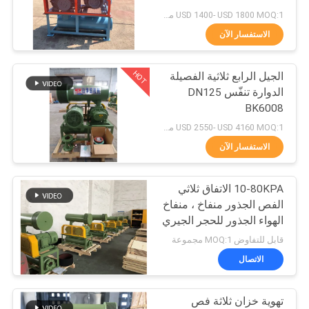
NEWS
USD 1400- USD 1800 MOQ:1 مجموعة
الاستفسار الآن
27
خريطة
HOT
الجيل الرابع ثلاثية الفصيلة
الموقع
الروتاري منفاخ الهواء
الدوارة تنفّس DN125
BK6008
PRIVACY
USD 2550- USD 4160 MOQ:1 مجموعة
الاستفسار الآن
POLICY
10-80KPA الاتفاق ثلاثي
25
الفص الجذور منفاخ ، منفاخ
جذور منفاخ مضخة
الهواء الجذور للحجر الجيري
كلين
قابل للتفاوض MOQ:1 مجموعة
فراغ
الاتصال
تهوية خزان ثلاثة فص