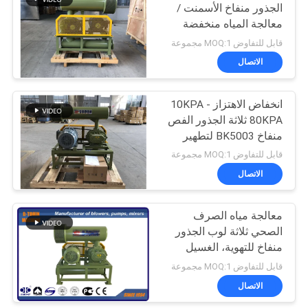
الجذور منفاخ الأسمنت /
معالجة المياه منخفضة
27
الضوضاء
قابل للتفاوض MOQ:1 مجموعة
مرحلة واحدة منفاخ
الاتصال
الطرد المركزي
انخفاض الاهتزاز 10KPA -
80KPA ثلاثة الجذور الفص
منفاخ BK5003 لتطهير
الأنابيب
قابل للتفاوض MOQ:1 مجموعة
الاتصال
28
مولتيستيج الطرد
معالجة مياه الصرف
الصحي ثلاثة لوب الجذور
المركزي منفاخ
منفاخ للتهوية، الغسيل
العكسي
قابل للتفاوض MOQ:1 مجموعة
الاتصال