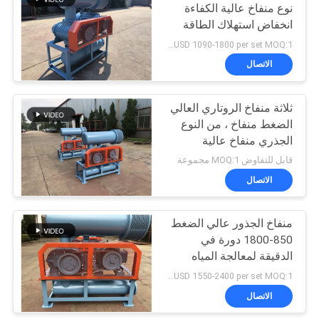
نوع منفاخ عالية الكفاءة
انخفاض استهلاك الطاقة
27
USD 1090-1800 per set MOQ:1 مجموعة
مرحلة واحدة منفاخ
الاتصال
الطرد المركزي
ثلاثة منفاخ الروتاري العالي
الضغط منفاخ ، من النوع
الجذري منفاخ عالية
الكفاءة
قابل للتفاوض MOQ:1 مجموعة
الاتصال
28
مولتيستيج الطرد
منفاخ الجذور عالي الضغط
850-1800 دورة في
المركزي منفاخ
الدقيقة لمعالجة المياه
ونقل الأغذية
USD 1550-2400 per set MOQ:1 مجموعة
الاتصال