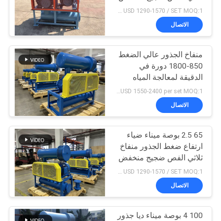
NEWS
USD 1290-1570 / SET MOQ:1 مجموعة
الاتصال
27
خريطة
منفاخ الجذور عالي الضغط
الموقع
الروتاري منفاخ الهواء
850-1800 دورة في
الدقيقة لمعالجة المياه
ونقل المواد الغذائية
PRIVACY
USD 1550-2400 per set MOQ:1 مجموعة
الاتصال
POLICY
65 2.5 بوصة ميناء ضياء
25
ارتفاع ضغط الجذور منفاخ
جذور منفاخ مضخة
ثلاثي الفص ضجيج منخفض
USD 1290-1570 / SET MOQ:1 مجموعة
فراغ
الاتصال
100 4 بوصة ميناء ديا جذور