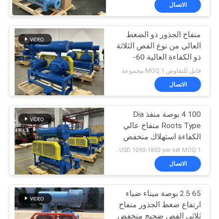
جولة
الاتصال
في
منفاخ الجذور ذو الضغط
المعمل
25
العالي من نوع الفص الثلاثة
ذو الكفاءة العالية 60-
الجذور الروتاري منفاخ
مراقبة
100kpa
قابل للتفاوض MOQ:1 مجموعة
لوب
الجودة
الاتصال
100 4 بوصة منفذ Dia
اتصل
Roots Type منفاخ عالي
بنا
الكفاءة استهلاك منخفض
14
للطاقة
USD 1090-1800 per set MOQ:1 مجموعة
اطلب
الاتصال
جذور منفاخ الهواء
اقتباس
65 2.5 بوصة ميناء ضياء
ارتفاع ضغط الجذور منفاخ
COMPANY
ثلاثي الفص ضجيج منخفض