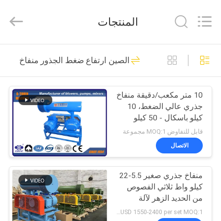
B-
Tohin
Machine
المنتجات
(Jiangsu)
Co.,
Ltd..
All
Rights
الصفحة
95
Reserved.
الصين ارتفاع ضغط الجذور منفاخ
الرئيسية
ثثة، لوب، الجذور،
منفاخ
10 متر مكعب/دقيقة منفاخ
منتجات
جذري عالي الضغط، 10
كيلو باسكال - 50 كيلو
أشرطة
باسكال، ثلاثي الفصوص،
قابل للتفاوض MOQ:1 مجموعة
موثوق به، مهوية لتغذية
فيديو
الاتصال
الورق في آلة الطباعة
21
ارتفاع ضغط الجذور
منفاخ جذري صغير 5.5-22
معلومات
كيلو واط ثلاثي الفصوص
عنا
منفاخ
من الحديد الزهر لآلة
الكبس
USD 1550-2400 per set MOQ:1 مجموعة